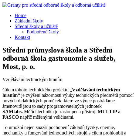
Home
Základní školy
Střední školy a učiliště
Podpořené školy
Kontakt
Střední průmyslová škola a Střední
odborná škola gastronomie a služeb,
Most, p. o.
Vzdělávání technickým hraním
Cílem tohoto technického projektu „
Vzdělávání technickým
hraním“
je zvýšení názornosti výuky technických předmětů pomocí
nových didaktických pomůcek, které ve výuce postrádáme.
Jmenovitě jsou to sady programovatelných jednotek
SAMlabs.
Měřící technika je zastoupena přístroji
MULTIP a
PASCO
napříč měřenými veličinami.
To umožní nejen snazší pochopení základů fyziky, chemie,
mechaniky a fungování jednoduchých strojů s cílem prohloubit a