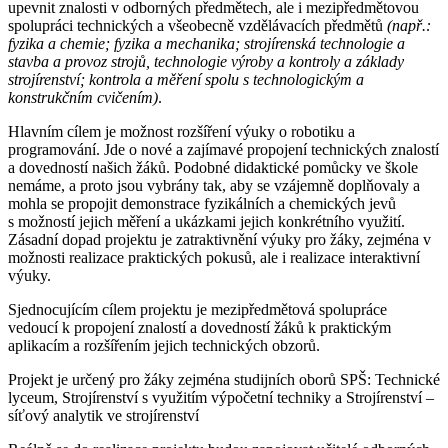
upevnit znalosti v odborných předmětech, ale i mezipředmětovou
spolupráci technických a všeobecně vzdělávacích předmětů
(např.:
fyzika a chemie; fyzika a mechanika; strojírenská technologie a
stavba a provoz strojů, technologie výroby a kontroly a základy
strojírenství; kontrola a měření spolu s technologickým a
konstrukčním cvičením)
.
Hlavním cílem je možnost rozšíření výuky o robotiku a
programování. Jde o nové a zajímavé propojení technických znalostí
a dovedností našich žáků. Podobné didaktické pomůcky ve škole
nemáme, a proto jsou vybrány tak, aby se vzájemně doplňovaly a
mohla se propojit demonstrace fyzikálních a chemických jevů
s možností jejich měření a ukázkami jejich konkrétního využití.
Zásadní dopad projektu je zatraktivnění výuky pro žáky, zejména v
možnosti realizace praktických pokusů, ale i realizace interaktivní
výuky.
Sjednocujícím cílem projektu je mezipředmětová spolupráce
vedoucí k propojení znalostí a dovedností žáků k praktickým
aplikacím a rozšířením jejich technických obzorů.
Projekt je určený pro žáky zejména studijních oborů SPŠ: Technické
lyceum, Strojírenství s využitím výpočetní techniky a Strojírenství –
síťový analytik ve strojírenství