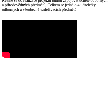
Reálně se do realizace projektu budou zapojovat učitelé odborných
a přírodovědných předmětů, Celkem se jedná o 4 učitele/ky
odborných a všeobecně vzdělávacích předmětů.