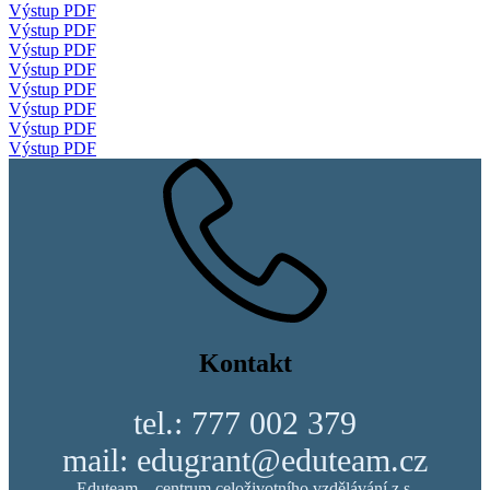
Výstup PDF
Výstup PDF
Výstup PDF
Výstup PDF
Výstup PDF
Výstup PDF
Výstup PDF
Výstup PDF
Kontakt
tel.: 777 002 379
mail: edugrant@eduteam.cz
Eduteam – centrum celoživotního vzdělávání z.s.