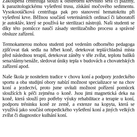
Zakoupená centrifuga slouží k odstředění krevního séra či plazmy,
k parazitologickému vyšetření trusu, získání močového sedimentu.
Vysokootáčková centrifuga pak pro stanovení hematokritu při
vyšetření krve. Běžnou součástí veterinárních ordinací či laboratoří
je autokláv, který se používá ke sterilizaci nástrojů. Naši studenti se
díky této pomůcce naučí zásady sterilizačního procesu a správné
obsluze zařízení.
Termokamerou mohou studenti pod vedením odborného pedagoga
zjišťovat tlak sedla na hřbet koně, detekovat teplá/chladná místa
před následnou terapií, detekovat záněty v těle zvířat, teplotu balíků
sena/slámy/senáže, sledovat úniky tepla v budovách a chovatelských
zařízení apod.
Naše škola je nositelem tradice v chovu koní a podpory jezdeckého
sportu a oba studijní obory nabízí možnost specializace se na chov
koní a jezdectví, proto jsme uvítali možnost pořízení pomůcek
sloužících k péči zejména o koně. Jsou jimi magnetická deka na
koně, která slouží pro potřeby výuky rehabilitace a terapie u koní,
podporu tréninku koně ze země, a extenze na kopyta, která se
využívá jako součást ortopedického vyšetření koní a jiných velkých
zvířat či diagnostice kulhání koní.