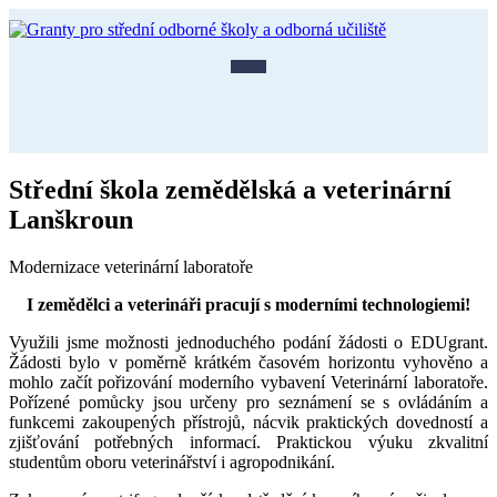
Střední škola zemědělská a veterinární
Lanškroun
Modernizace veterinární laboratoře
I zemědělci a veterináři pracují s moderními technologiemi!
Využili jsme možnosti jednoduchého podání žádosti o EDUgrant.
Žádosti bylo v poměrně krátkém časovém horizontu vyhověno a
mohlo začít pořizování moderního vybavení Veterinární laboratoře.
Pořízené pomůcky jsou určeny pro seznámení se s ovládáním a
funkcemi zakoupených přístrojů, nácvik praktických dovedností a
zjišťování potřebných informací. Praktickou výuku zkvalitní
studentům oboru veterinářství i agropodnikání.