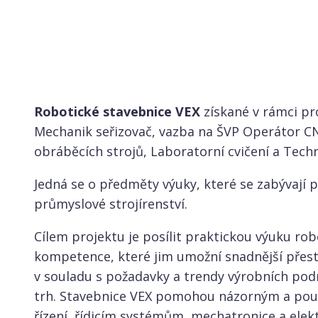
Robotické stavebnice VEX
získané v rámci pr
Mechanik seřizovač, vazba na ŠVP Operátor CNC
obráběcích strojů, Laboratorní cvičení a Tech
Jedná se o předměty výuky, které se zabývají
průmyslové strojírenství.
Cílem projektu je posílit praktickou výuku rob
kompetence, které jim umožní snadnější přest
v souladu s požadavky a trendy výrobních podn
trh. Stavebnice VEX pomohou názorným a po
řízení, řídicím systémům, mechatronice a elek