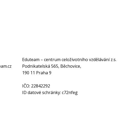
Eduteam – centrum celoživotního vzdělávání z.s.
eam.cz
Podnikatelská 565, Běchovice,
190 11 Praha 9
IČO: 22842292
ID datové schránky: c72nfeg