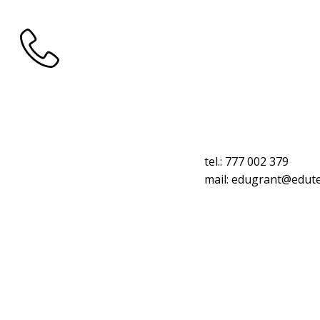
Kontakt
tel.: 777 002 379
mail: edugrant@edut