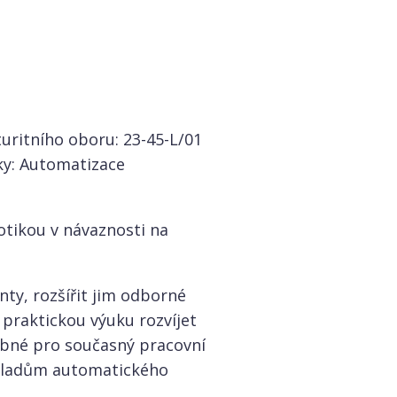
uritního oboru: 23-45-L/01
uky: Automatizace
otikou v návaznosti na
nty, rozšířit jim odborné
praktickou výuku rozvíjet
řebné pro současný pracovní
kladům automatického