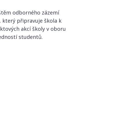
ištěm odborného zázemí
 který připravuje škola k
ktových akcí školy v oboru
edností studentů.