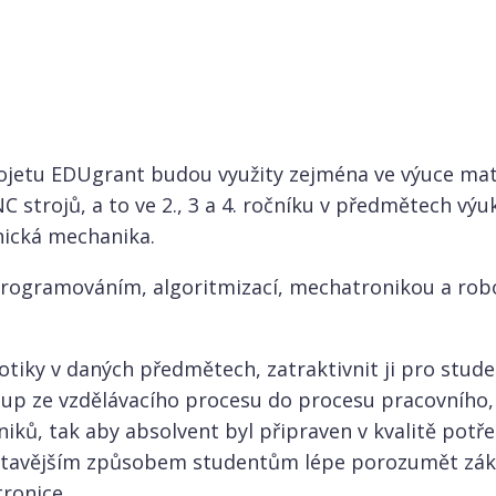
ojetu EDUgrant budou využity zejména ve výuce mat
 strojů, a to ve 2., 3 a 4. ročníku v předmětech vý
nická mechanika.
 programováním, algoritmizací, mechatronikou a rob
otiky v daných předmětech, zatraktivnit ji pro stude
up ze vzdělávacího procesu do procesu pracovního, 
iků, tak aby absolvent byl připraven v kvalitě pot
utavějším způsobem studentům lépe porozumět zá
tronice.