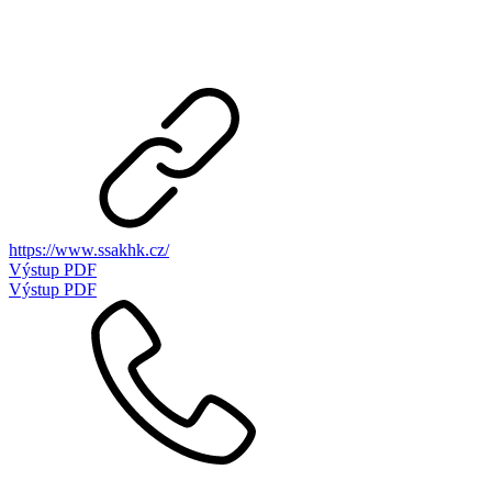
https://www.ssakhk.cz/
Výstup PDF
Výstup PDF