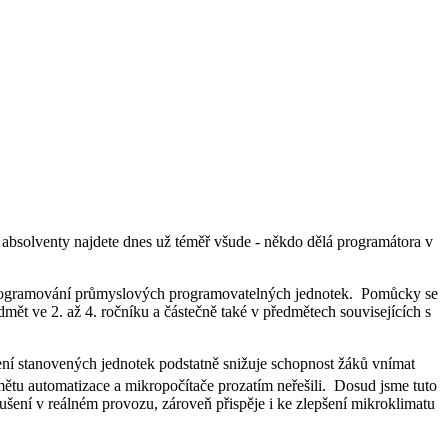
 absolventy najdete dnes už téměř všude - někdo dělá programátora v
u programování průmyslových programovatelných jednotek. Pomůcky se
ět ve 2. až 4. ročníku a částečně také v předmětech souvisejících s
čení stanovených jednotek podstatně snižuje schopnost žáků vnímat
ětu automatizace a mikropočítače prozatím neřešili. Dosud jsme tuto
oušení v reálném provozu, zároveň přispěje i ke zlepšení mikroklimatu