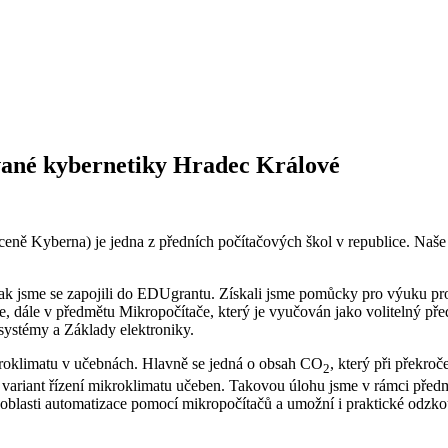
ované kybernetiky Hradec Králové
ceně Kyberna) je jedna z předních počítačových škol v republice. Naše
, tak jsme se zapojili do EDUgrantu. Získali jsme pomůcky pro výuk
 dále v předmětu Mikropočítače, který je vyučován jako volitelný předm
systémy a Základy elektroniky.
kroklimatu v učebnách. Hlavně se jedná o obsah CO
, který při překro
2
variant řízení mikroklimatu učeben. Takovou úlohu jsme v rámci předm
 z oblasti automatizace pomocí mikropočítačů a umožní i praktické odzk