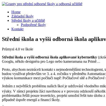
Home
Základní školy
Střední školy a učiliště
Podpořené školy
Kontakt
Střední škola a vyšší odborná škola aplik
Průmysl 4.0 ve škole
Střední škola a vyšší odborná škola aplikované kybernetiky
(zkrá
Googlu, někdo designéra pro Lego nebo kameramana na Primě…
Proto, abychom neztráceli kontakt s nejmodernějšími technologiemi
budou využívat především ve 3. a 4. ročníku v předmětu Automatizace,
výukou komunikace mezi počítači např: Počítačové sítě a Počítačové 
Jedním z největších problému našich škol je udržování vhodného mi
výuky. V rámci projektu žáci navrhnou a v provozu odzkouší několik 
problematiku řešili pouze teoreticky, projekt umožní řešit tuto úlohu
případně úspoře energií a financí školy.