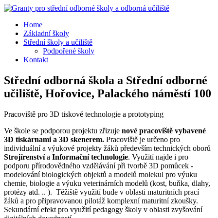
Home
Základní školy
Střední školy a učiliště
Podpořené školy
Kontakt
Střední odborná škola a Střední odborné
učiliště, Hořovice, Palackého náměstí 100
Pracoviště pro 3D tiskové technologie a prototyping
Ve škole se podporou projektu zřizuje
nové pracoviště vybavené
3D tiskárnami a 3D skenerem.
Pracoviště je určeno pro
individuální a výukové projekty žáků především technických oborů
Strojírenství
a
Informační technologie
. Využití najde i pro
podporu přírodovědného vzdělávání při tvorbě 3D pomůcek -
modelování biologických objektů a modelů molekul pro výuku
chemie, biologie a výuku veterinárních modelů (kost, buňka, dlahy,
protézy atd. .. ). Těžiště využití bude v oblasti maturitních prací
žáků a pro připravovanou pilotáž komplexní maturitní zkoušky.
Sekundární efekt pro využití pedagogy školy v oblasti zvyšování