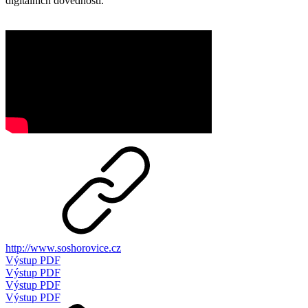
digitálních dovedností.
http://www.soshorovice.cz
Výstup PDF
Výstup PDF
Výstup PDF
Výstup PDF