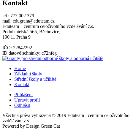
Kontakt
tel.: 777 002 379
mail: edugrant@eduteam.cz
Eduteam – centrum celoživotního vzdělávání z.s.
Podnikatelská 565, Běchovice,
190 11 Praha 9
IČO: 22842292
ID datové schránky: c72nfeg
Home
Základní školy
Střední školy a učiliště
Kontakt
Přihlášení
Upravit profil
Odhlásit
Všechna práva vyhrazena © 2019 Eduteam - centrum celoživotního
vzdělávání z.s.
Powered by Design Green Cat