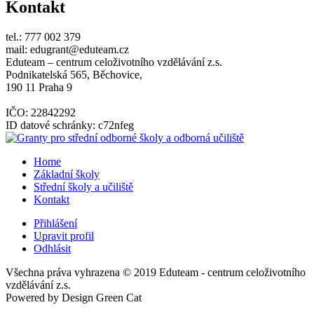
Kontakt
tel.: 777 002 379
mail: edugrant@eduteam.cz
Eduteam – centrum celoživotního vzdělávání z.s.
Podnikatelská 565, Běchovice,
190 11 Praha 9
IČO: 22842292
ID datové schránky: c72nfeg
Home
Základní školy
Střední školy a učiliště
Kontakt
Přihlášení
Upravit profil
Odhlásit
Všechna práva vyhrazena © 2019 Eduteam - centrum celoživotního
vzdělávání z.s.
Powered by Design Green Cat