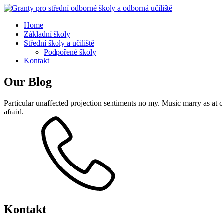
Home
Základní školy
Střední školy a učiliště
Podpořené školy
Kontakt
Our Blog
Particular unaffected projection sentiments no my. Music marry as a
afraid.
Kontakt