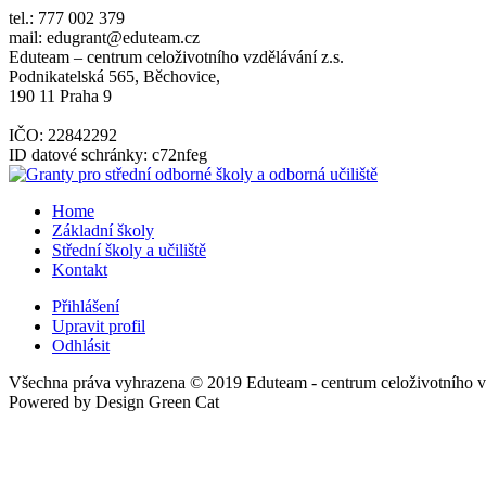
tel.: 777 002 379
mail: edugrant@eduteam.cz
Eduteam – centrum celoživotního vzdělávání z.s.
Podnikatelská 565, Běchovice,
190 11 Praha 9
IČO: 22842292
ID datové schránky: c72nfeg
Home
Základní školy
Střední školy a učiliště
Kontakt
Přihlášení
Upravit profil
Odhlásit
Všechna práva vyhrazena © 2019 Eduteam - centrum celoživotního vz
Powered by Design Green Cat